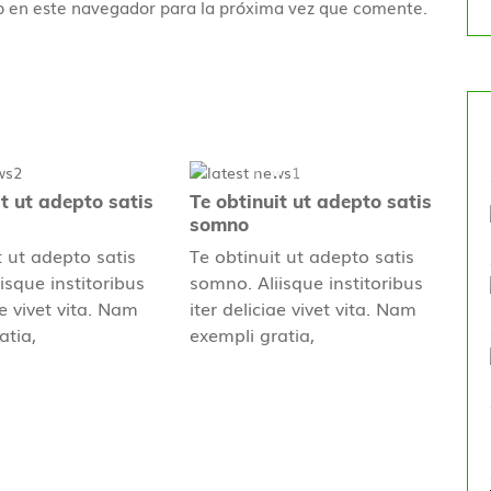
b en este navegador para la próxima vez que comente.
it ut adepto satis
Te obtinuit ut adepto satis
somno
t ut adepto satis
Te obtinuit ut adepto satis
isque institoribus
somno. Aliisque institoribus
ae vivet vita. Nam
iter deliciae vivet vita. Nam
atia,
exempli gratia,