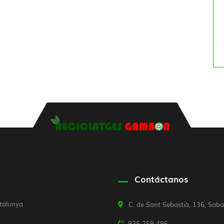
Contáctanos
atalunya
C. de Sant Sebastià, 136, Saba
935 259 496