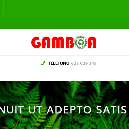
628 029 348
TELÉFONO
INUIT UT ADEPTO SATI